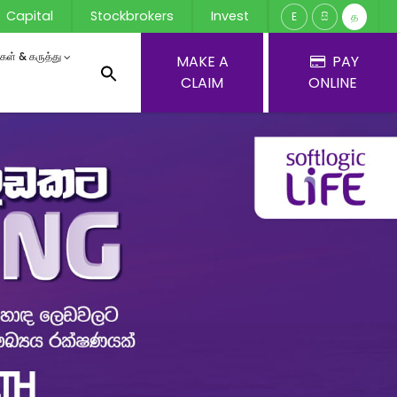
Capital
Stockbrokers
Invest
E
සි
த
ர்கள் & கருத்து
MAKE A
PAY
CLAIM
ONLINE