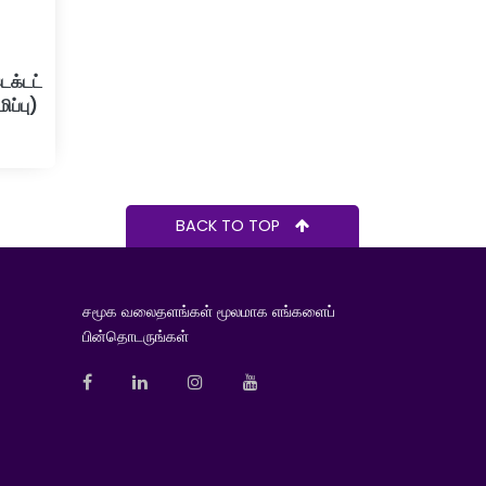
ெக்டட்
ிப்பு)
BACK TO TOP
சமூக வலைதளங்கள் மூலமாக எங்களைப்
பின்தொடருங்கள்