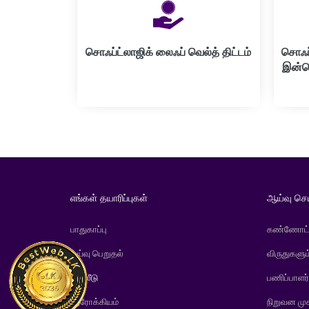
சொஃப்ட்லாஜிக் லைஃப் வெல்த் திட்டம்
சொஃப்
இன்வெ
எங்கள் தயாரிப்புகள்
ஆய்வு செ
பாதுகாப்பு
கண்ணோட்
ஓய்வு பெறுதல்
விருதுகளும
முதலீடு
பணிப்பாளர
ஆரோக்கியம்
நிறுவன மு