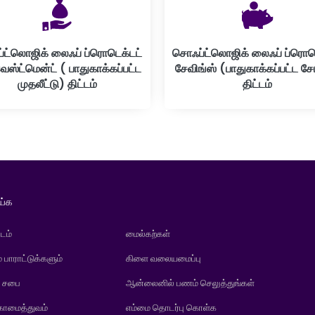
ட்லொஜிக் லைஃப் ப்ரொடெக்டட்
சொஃப்ட்லொஜிக் லைஃப் ப்ரொட
ஸ்ட்மென்ட் ( பாதுகாக்கப்பட்ட
சேவிங்ஸ் (பாதுகாக்கப்பட்ட சேம
முதலீட்டு) திட்டம்
திட்டம்
ய்க
டம்
மைல்கற்கள்
் பாராட்டுக்களும்
கிளை வலையமைப்பு
் சபை
ஆன்லைனில் பணம் செலுத்துங்கள்
காமைத்துவம்
எம்மை தொடர்பு கொள்க