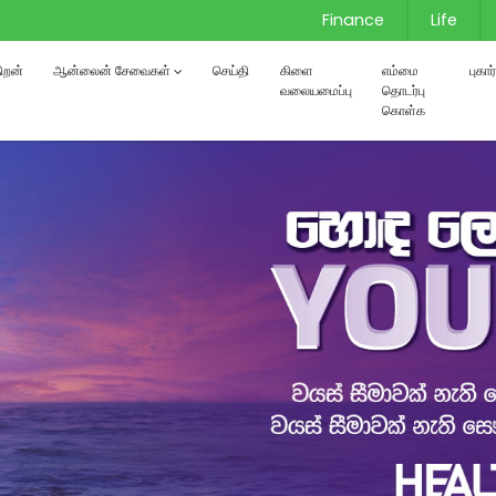
Finance
Life
்திறன்
ஆன்லைன் சேவைகள்
செய்தி
கிளை
எம்மை
புகா
வலையமைப்பு
தொடர்பு
கொள்க