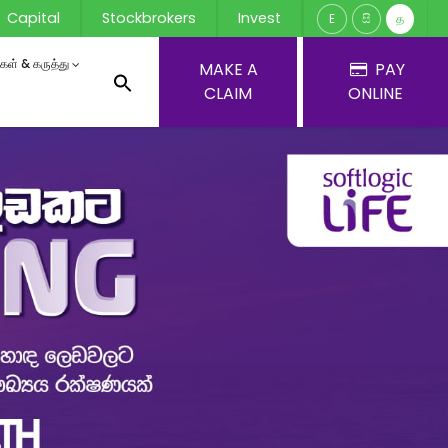
Capital
Stockbrokers
Invest
E
සි
த
ர்கள் & கருத்து
MAKE A
PAY
CLAIM
ONLINE