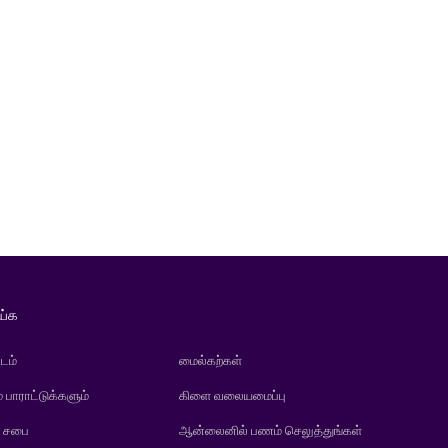
ய்க
டம்
மைல்கற்கள்
் பாராட்டுக்களும்
கிளை வலையமைப்பு
் சபை
ஆன்லைனில் பணம் செலுத்துங்கள்