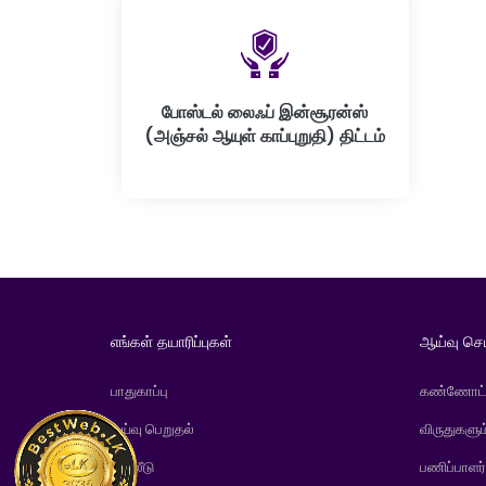
போஸ்டல் லைஃப் இன்சூரன்ஸ்
(அஞ்சல் ஆயுள் காப்புறுதி) திட்டம்
எங்கள் தயாரிப்புகள்
ஆய்வு செ
பாதுகாப்பு
கண்ணோட்
ஓய்வு பெறுதல்
விருதுகளும
முதலீடு
பணிப்பாளர