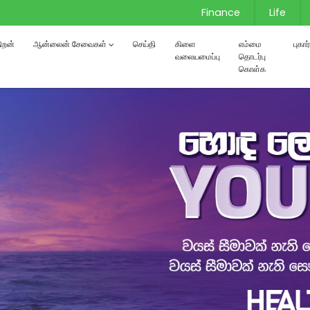
Finance
Life
்திறன்
ஆன்லைன் சேவைகள்
செய்தி
கிளை
எம்மை
புகா
வலையமைப்பு
தொடர்பு
கொள்க