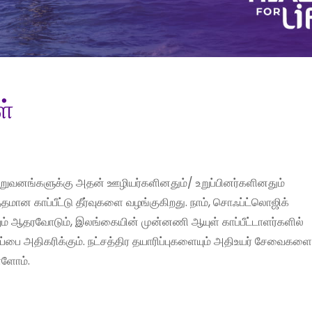
ள்
ிறுவனங்களுக்கு அதன் ஊழியர்களினதும்/ உறுப்பினர்களினதும்
ன காப்பீட்டு தீர்வுகளை வழங்குகிறது. நாம், சொஃப்ட்லொஜிக்
் ஆதரவோடும், இலங்கையின் முன்னணி ஆயுள் காப்பீட்டாளர்களில்
ிப்பை அதிகரிக்கும். நட்சத்திர தயாரிப்புகளையும் அதிஉயர் சேவைகளைய
்ளோம்.