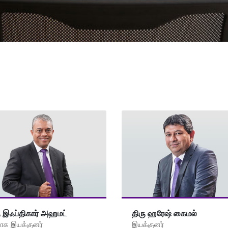
ு இஃப்திகார் அஹமட்
திரு ஹரேஷ் கைமல்
வாக இயக்குனர்
இயக்குனர்