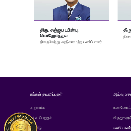
திரு. சஞ்ஜய டபிள்யு.
திர
மொஹோத்தல
நிற
நிறைவேற்று அதிகாரமற்ற பணிப்பாளர்
எங்கள் தயாரிப்புகள்
ஆய்வு செ
பாதுகாப்பு
கண்ணோட்
ஓய்வு பெறுதல்
விருதுகளும
முதலீடு
பணிப்பாளர