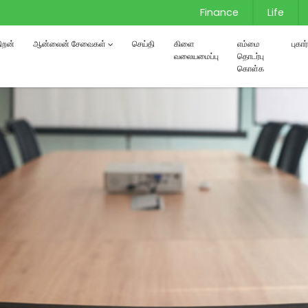
Finance
Life
்திறன்
ஆன்லைன் சேவைகள்
செய்தி
கிளை
எம்மை
புகா
வலையமைப்பு
தொடர்பு
கொள்க