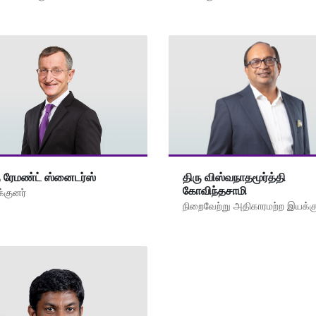
ு ரேமண்ட் ஸ்னைடர்ஸ்
திரு விஸ்வநாதமூர்த்தி
கோவிந்தசாமி
்குனர்
நிறைவேற்று அதிகாரமற்ற இயக்க