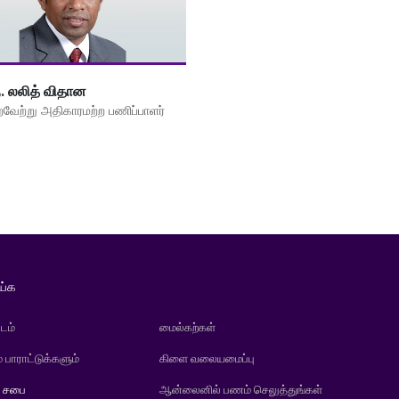
ு. லலித் விதான
ைவேற்று அதிகாரமற்ற பணிப்பாளர்
ய்க
டம்
மைல்கற்கள்
் பாராட்டுக்களும்
கிளை வலையமைப்பு
் சபை
ஆன்லைனில் பணம் செலுத்துங்கள்