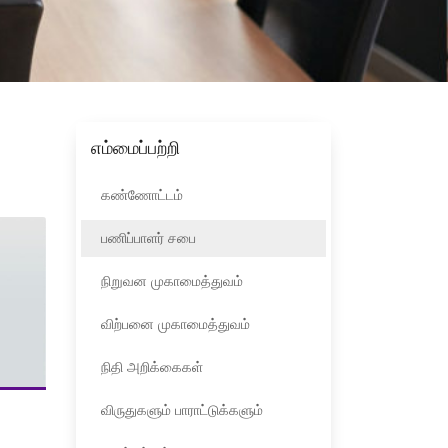
எம்மைப்பற்றி
கண்ணோட்டம்
பணிப்பாளர் சபை
நிறுவன முகாமைத்துவம்
விற்பனை முகாமைத்துவம்
நிதி அறிக்கைகள்
விருதுகளும் பாராட்டுக்களும்