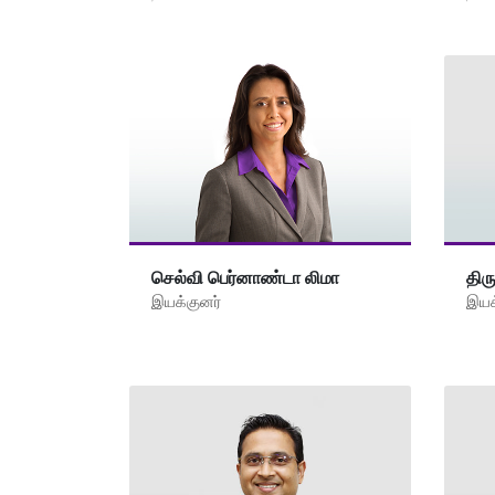
திர
செல்வி பெர்னாண்டா லிமா
இயக
இயக்குனர்