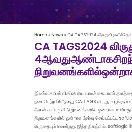
Home
»
News
»
CA TAGS2024 விருதுவிழாவில்தொடர
CA TAGS2024 விருத
4ஆவதுஆண்டாகசிறந்
நிறுவனங்களில்ஒன்றாக
இலங்கையின் மிகப்பெரிய வாடிக்கையாளர் தளத்தைக்
நடைபெற்ற 59ஆவது CA TAGS விருது வழங்கும் வி
ஆயுள் காப்புறுதி நிறுவனங்களில் ஒன்றாக மாறிய
நிறுவனங்களில் ஒன்றாக தேர்வு செய்யப்பட்ட soft
விருதையும் வென்றது. இந்த நிகழ்வில், softlogi