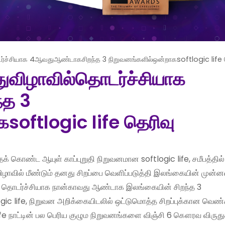
்ச்சியாக 4ஆவதுஆண்டாகசிறந்த 3 நிறுவனங்களில்ஒன்றாகsoftlogic life 
ுவிழாவில்தொடர்ச்சியாக
த 3
softlogic life தெரிவு
 கொண்ட ஆயுள் காப்புறுதி நிறுவனமான softlogic life, சமீபத்தில்
ழாவில் மீண்டும் தனது சிறப்பை வெளிப்படுத்தி இலங்கையின் முன்
து. தொடர்ச்சியாக நான்காவது ஆண்டாக இலங்கையின் சிறந்த 3
logic life, நிறுவன அறிக்கையிடலில் ஒட்டுமொத்த சிறப்புக்கான வெண
c life நாட்டின் பல பெரிய குழும நிறுவனங்களை விஞ்சி 6 கௌரவ விரு