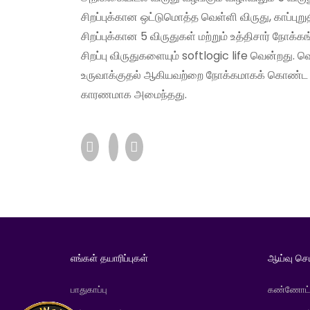
சிறப்புக்கான ஒட்டுமொத்த வெள்ளி விருது, காப்பு
சிறப்புக்கான 5 விருதுகள் மற்றும் உத்திசார் நோக
சிறப்பு விருதுகளையும் softlogic life வென்றது. 
உருவாக்குதல் ஆகியவற்றை நோக்கமாகக் கொண்ட soft
காரணமாக அமைந்தது.
எங்கள் தயாரிப்புகள்
ஆய்வு செ
பாதுகாப்பு
கண்ணோட்