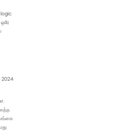
logic
ற ஒரே
்
ம் 2024
r.
மொத்த
இலங்கை
எமது