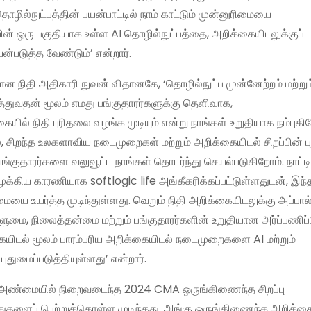
ல்நுட்பத்தின் பயன்பாட்டில் நாம் காட்டும் முன்னுரிமையை
ின் ஒரு பகுதியாக உள்ள AI தொழில்நுட்பத்தை, அறிக்கையிடலுக்குப்
ன்படுத்த வேண்டும்’ என்றார்.
தான நிதி அதிகாரி நுவன் விதானகே, ‘தொழில்நுட்ப முன்னேற்றம் மற்றும
துவதன் மூலம் எமது பங்குதாரர்களுக்கு தெளிவாக,
ில் நிதி புரிதலை வழங்க முடியும் என்று நாங்கள் உறுதியாக நம்புகி
ிறந்த உலகளாவிய நடைமுறைகள் மற்றும் அறிக்கையிடல் சிறப்பின் ப
ங்குதாரர்களை வலுவூட்ட நாங்கள் தொடர்ந்து செயல்படுகிறோம். நாட்ட
ுக்கிய காரணியாக softlogic life அங்கீகரிக்கப்பட்டுள்ளதுடன், இந்
 உயர்த்த முடிந்துள்ளது. வெறும் நிதி அறிக்கையிடலுக்கு அப்பால
ளுமை, நிலைத்தன்மை மற்றும் பங்குதாரர்களின் உறுதியான அர்ப்பணிப்
கையிடல் மூலம் பாரம்பரிய அறிக்கையிடல் நடைமுறைகளை AI மற்றும்
துமைப்படுத்தியுள்ளது’ என்றார்.
ும், அண்மையில் நிறைவடைந்த 2024 CMA ஒருங்கிணைந்த சிறப்பு
ருதுகளைப் பெற்றுக்கொள்ள முடிந்தது. அங்கு ஒருங்கிணைந்த அறிக்க