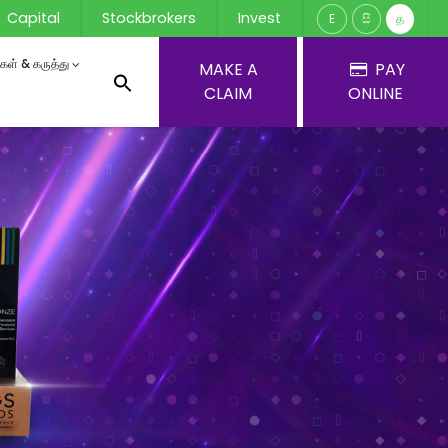
Capital
Stockbrokers
Invest
E
සි
த
ர்கள் & கருத்து
MAKE A
PAY
CLAIM
ONLINE