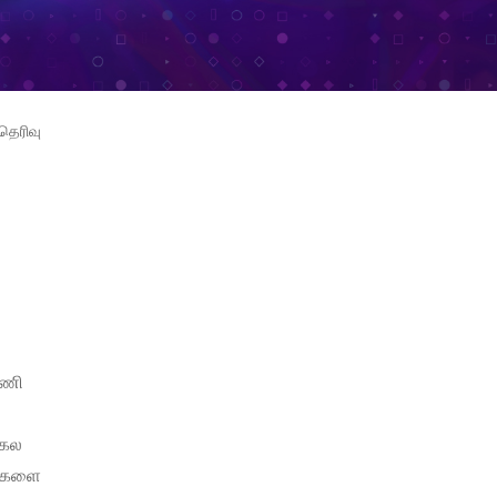
தெரிவு
னணி
்கல
துகளை