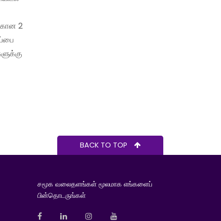
க்கான 2
ப்பை
களுக்கு
BACK TO TOP
சமூக வலைதளங்கள் மூலமாக எங்களைப்
பின்தொடருங்கள்