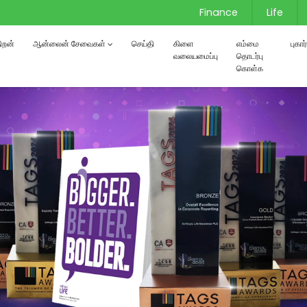
Finance
Life
்திறன்
ஆன்லைன் சேவைகள்
செய்தி
கிளை
எம்மை
புகா
வலையமைப்பு
தொடர்பு
கொள்க