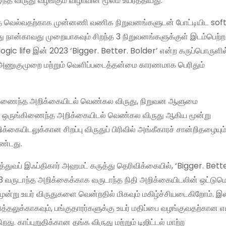
 விருது வழங்கும் விழாவின் மூலம் உயர்த்தியது.
தை வெல்வதற்காக முன்னணி வணிக நிறுவனங்களுடன் போட்டியிட soft
்ந்து நான்காவது முறையாகவும் சிறந்த 3 நிறுவனங்களுக்குள் இடம்பெற்
logic life இன் 2023 ‘Bigger. Better. Bolder’ என்ற கருப்பொருளில
அணுகுமுறை மற்றும் வெளிப்படைத்தன்மை காரணமாக பெரிதும்
்கிணைந்த அறிக்கையிடல் வெண்கல விருது, நிறுவன ஆளுமை
ு, ஒருங்கிணைந்த அறிக்கையிடல் வெண்கல விருது ஆகிய மூன்று
்கையிடலுக்கான சிறப்பு விருதுப் பிரிவில் அங்கீகாரச் சான்றிதழையு
ண்டது.
த்துவப் இஃப்திகார் அஹமட் கருத்து தெரிவிக்கையில், ‘Bigger. Bette
3 வருடாந்த அறிக்கைக்காக வருடாந்த நிதி அறிக்கையிடலின் ஒட்டு
 மூன்று உயர் விருதுகளை வென்றதில் மிகவும் மகிழ்ச்சியடைகிறோம். 
த்தலுக்காகவும், பங்குதாரர்களுக்கு உயர் மதிப்பை வழங்குவதற்கான 
றது. காப்புறுதிக்கான தங்க விருது மற்றும் டிஜிட்டல் மாற்ற