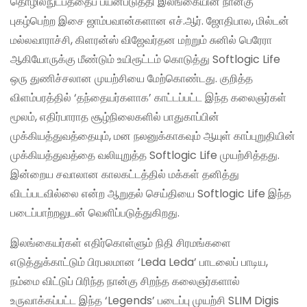
தொழில்நுட்பத்தைப் பயன்படுத்தி இலங்கையின் நான்கு
புகழ்பெற்ற இசை ஜாம்பவான்களான எச்.ஆர். ஜோதிபால, மில்டன்
மல்லவாராச்சி, கிளரன்ஸ் விஜேவர்தன மற்றும் சுனில் பெரேரா
ஆகியோருக்கு மீண்டும் உயிரூட்டம் கொடுத்து Softlogic Life
ஒரு துணிச்சலான முயற்சியை மேற்கொண்டது. குறித்த
விளம்பரத்தில் ‘தந்தையர்களாக’ காட்டப்பட்ட இந்த கலைஞர்கள்
மூலம், எதிர்பாராத சூழ்நிலைகளில் பாதுகாப்பின்
முக்கியத்துவத்தையும், மன நலனுக்காகவும் ஆயுள் காப்புறுதியின்
முக்கியத்துவத்தை வலியுறுத்த Softlogic Life முயற்சித்தது.
இன்றைய சவாலான காலகட்டத்தில் மக்கள் தனித்து
விடப்படவில்லை என்ற ஆறுதல் செய்தியை Softlogic Life இந்த
படைப்பாற்றலுடன் வெளிப்படுத்துகிறது.
இலங்கையர்கள் எதிர்கொள்ளும் நிதி சிரமங்களை
எடுத்துக்காட்டும் பிரபலமான ‘Leda Leda’ பாடலைப் பாடிய,
நம்மை விட்டுப் பிரிந்த நான்கு சிறந்த கலைஞர்களால்
உருவாக்கப்பட்ட இந்த ‘Legends’ படைப்பு முயற்சி SLIM Digis