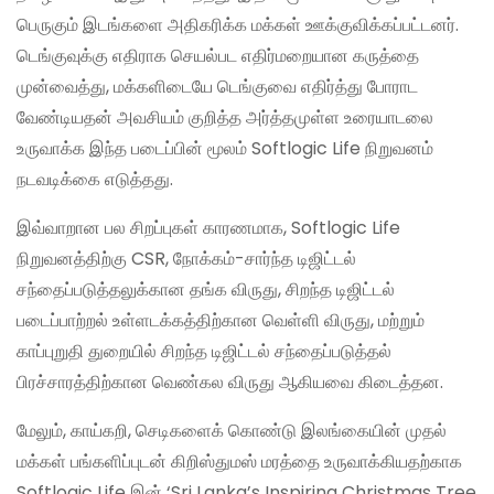
பெருகும் இடங்களை அதிகரிக்க மக்கள் ஊக்குவிக்கப்பட்டனர்.
டெங்குவுக்கு எதிராக செயல்பட எதிர்மறையான கருத்தை
முன்வைத்து, மக்களிடையே டெங்குவை எதிர்த்து போராட
வேண்டியதன் அவசியம் குறித்த அர்த்தமுள்ள உரையாடலை
உருவாக்க இந்த படைப்பின் மூலம் Softlogic Life நிறுவனம்
நடவடிக்கை எடுத்தது.
இவ்வாறான பல சிறப்புகள் காரணமாக, Softlogic Life
நிறுவனத்திற்கு CSR, நோக்கம்-சார்ந்த டிஜிட்டல்
சந்தைப்படுத்தலுக்கான தங்க விருது, சிறந்த டிஜிட்டல்
படைப்பாற்றல் உள்ளடக்கத்திற்கான வெள்ளி விருது, மற்றும்
காப்புறுதி துறையில் சிறந்த டிஜிட்டல் சந்தைப்படுத்தல்
பிரச்சாரத்திற்கான வெண்கல விருது ஆகியவை கிடைத்தன.
மேலும், காய்கறி, செடிகளைக் கொண்டு இலங்கையின் முதல்
மக்கள் பங்களிப்புடன் கிறிஸ்துமஸ் மரத்தை உருவாக்கியதற்காக
Softlogic Life இன் ‘Sri Lanka’s Inspiring Christmas Tree