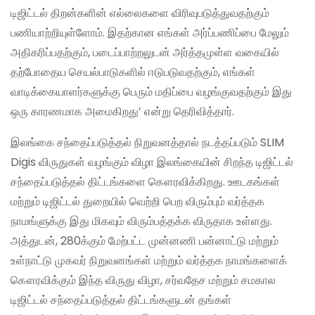
டிஜிட்டல் திறன்களின் எல்லைகளை விரிவுபடுத்துவதற்கும்
பணியாற்றியுள்ளோம். இதற்கான எங்கள் அர்ப்பணிப்பை மேலும்
அதிகரிப்பதற்கும், படைப்பாற்றலுடன் அர்த்தமுள்ள வகையில்
தற்போதைய செயல்பாடுகளில் ஈடுபடுவதற்கும், எங்கள்
வாடிக்கையாளர்களுக்கு பெரும் மதிப்பை வழங்குவதற்கும் இது
ஒரு காரணமாக அமைகிறது’ என்று தெரிவித்தார்.
இலங்கை சந்தைப்படுத்தல் நிறுவனத்தால் நடத்தப்படும் SLIM
Digis விருதுகள் வழங்கும் விழா இலங்கையின் சிறந்த டிஜிட்டல்
சந்தைப்படுத்தல் திட்டங்களை கௌரவிக்கிறது. ஊடகங்கள்
மற்றும் டிஜிட்டல் துறையில் வெற்றி பெற விரும்பும் வர்த்தக
நாமங்ளுக்கு இது மிகவும் விரும்பத்தக்க விருதாக உள்ளது.
அத்துடன், 280க்கும் மேற்பட்ட முன்னணி பன்னாட்டு மற்றும்
உள்நாட்டு முகவர் நிறுவனங்கள் மற்றும் வர்த்தக நாமங்களைக்
கௌரவிக்கும் இந்த விருது விழா, சர்வதேச மற்றும் சமகால
டிஜிட்டல் சந்தைப்படுத்தல் திட்டங்களுடன் தங்கள்