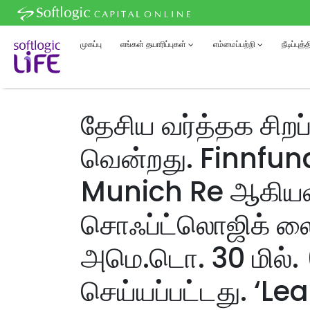
முகப்பு
எங்கள் தயாரிப்புகள்
எம்மைப்பற்றி
நீடிப்புத
தேசிய வர்த்தக சிறப்
வென்றது. Finnfund
Munich Re ஆகியவ
சொஃப்ட்லொஜிக் லைஃ
அமெ.டொ. 30 மில். (ர
செய்யப்பட்டது. ‘L