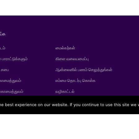
ய்க
டம்
மைல்கற்கள்
் பாராட்டுக்களும்
கிளை வலையமைப்பு
் சபை
ஆன்லைனில் பணம் செலுத்துங்கள்
காமைத்துவம்
எம்மை தொடர்பு கொள்க
ுகாமைத்துவம்
வழிகாட்டல்
e best experience on our website. If you continue to use this site we w
gic Life Insurance PLC is a licensed life insurer under the regulation of t
Copyright 