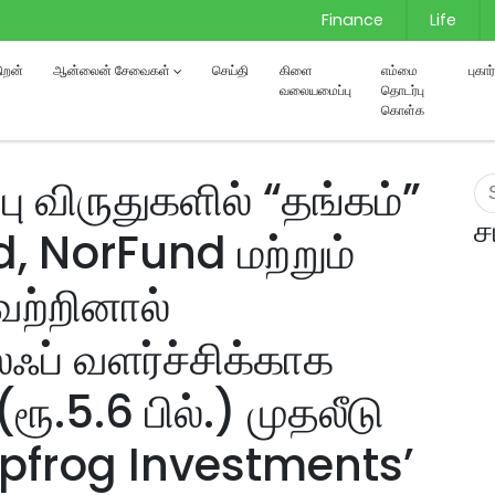
Finance
Life
்திறன்
ஆன்லைன் சேவைகள்
செய்தி
கிளை
எம்மை
புகா
வலையமைப்பு
தொடர்பு
கொள்க
பு விருதுகளில் “தங்கம்”
ச
, NorFund மற்றும்
ற்றினால்
ப் வளர்ச்சிக்காக
ூ.5.6 பில்.) முதலீடு
eapfrog Investments’