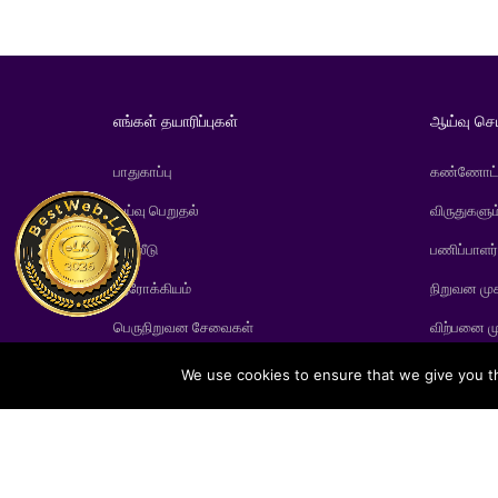
எங்கள் தயாரிப்புகள்
ஆய்வு செ
பாதுகாப்பு
கண்ணோட்
ஓய்வு பெறுதல்
விருதுகளும
முதலீடு
பணிப்பாளர
ஆரோக்கியம்
நிறுவன மு
பெருநிறுவன சேவைகள்
விற்பனை ம
We use cookies to ensure that we give you th
Softlo