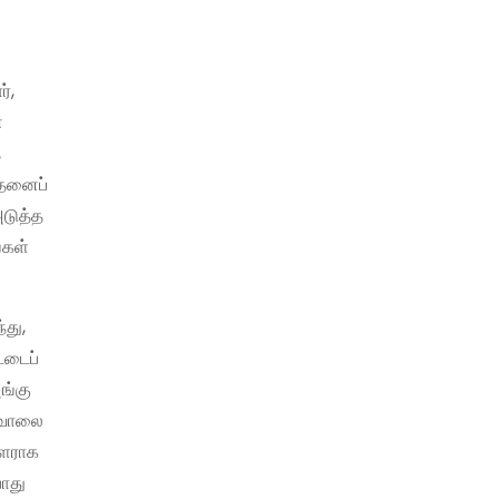
ச
்,
்
த
ாதனைப்
அடுத்த
்கள்
்து,
்டைப்
ங்கு
 சவாலை
ாளராக
பொது