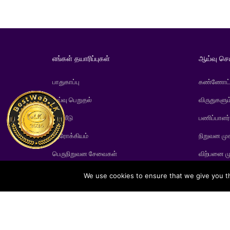
எங்கள் தயாரிப்புகள்
ஆய்வு செ
பாதுகாப்பு
கண்ணோட்
ஓய்வு பெறுதல்
விருதுகளும
முதலீடு
பணிப்பாளர
ஆரோக்கியம்
நிறுவன மு
பெருநிறுவன சேவைகள்
விற்பனை ம
We use cookies to ensure that we give you th
Softlo