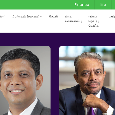
Finance
Life
்திறன்
ஆன்லைன் சேவைகள்
செய்தி
கிளை
எம்மை
புகா
வலையமைப்பு
தொடர்பு
கொள்க