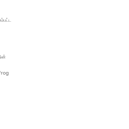
ம்பட்ட
ின்
்
pfrog