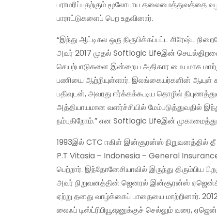
பராமரிப்பதற்கும் மூலோபாய தலைமைத்துவத்தை வழங்க
பாராட்டுகளைப் பெற உதவினார்.
“இந்து ஆட்டிகல ஒரு நிரூபிக்கப்பட்ட சிரேஷ்ட நி
அவர் 2017 முதல் Softlogic Lifeஇன் செயல்திறனை 
செயற்பாடுகளை இன்றைய அதிகார மையமாக மாற்றுவ
பணியை ஆற்றியுள்ளார். இலங்கையர்களின் ஆயுள்
பதிவுடன், அவரது ஈர்க்கக்கூடிய தொழில் நிபுணத்
அத்தியாயமான வளர்ச்சியில் மேம்படுத்துவதில் இந்த
நம்புகிறோம்.” என Softlogic Lifeஇன் முகாமைத்துவ
1993இல் CTC ஈகிள் இன்சூரன்ஸ் நிறுவனத்தில் தீ
P.T Vitasia – Indonesia – General Insuranc
பெற்றார். இந்தோனேசியாவில் இருந்து திரும்பிய பி
அவர் நிறுவனத்தின் ஜெனரல் இன்சூரன்ஸ் ஏஜென்ச
ஏற்று தனது வாழ்க்கைப் பாதையை மாற்றினார். 20
லைஃப் டிஸ்ட்ரிபியூஷனுக்குச் செல்லும் வரை, ஏஜென்