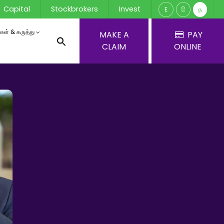
Capital
Stockbrokers
Invest
E
සි
த
ர்கள் & கருத்து
MAKE A
PAY
CLAIM
ONLINE