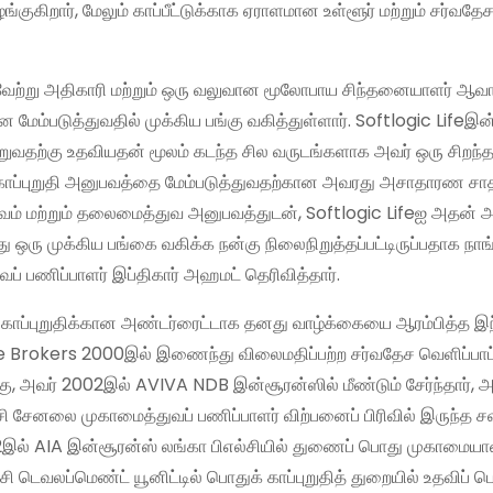
ுகிறார், மேலும் காப்பீட்டுக்காக ஏராளமான உள்ளூர் மற்றும் சர்வதே
றைவேற்று அதிகாரி மற்றும் ஒரு வலுவான மூலோபாய சிந்தனையாளர் ஆவார
மேம்படுத்துவதில் முக்கிய பங்கு வகித்துள்ளார். Softlogic Lifeஇன
தற்கு உதவியதன் மூலம் கடந்த சில வருடங்களாக அவர் ஒரு சிறந்
 காப்புறுதி அனுபவத்தை மேம்படுத்துவதற்கான அவரது அசாதாரண ச
துவம் மற்றும் தலைமைத்துவ அனுபவத்துடன், Softlogic Lifeஐ அதன் 
ு ஒரு முக்கிய பங்கை வகிக்க நன்கு நிலைநிறுத்தப்பட்டிருப்பதாக நாங
ப் பணிப்பாளர் இப்திகார் அஹமட் தெரிவித்தார்.
 காப்புறுதிக்கான அண்டர்ரைட்டாக தனது வாழ்க்கையை ஆரம்பித்த இந
e Brokers 2000இல் இணைந்து விலைமதிப்பற்ற சர்வதேச வெளிப்பாட
றகு, அவர் 2002இல் AVIVA NDB இன்சூரன்ஸில் மீண்டும் சேர்ந்தார், அ
ி சேனலை முகாமைத்துவப் பணிப்பாளர் விற்பனைப் பிரிவில் இருந்த
12இல் AIA இன்சூரன்ஸ் லங்கா பிஎல்சியில் துணைப் பொது முகாமைய
சி டெவலப்மெண்ட் யூனிட்டில் பொதுக் காப்புறுதித் துறையில் உதவிப் 