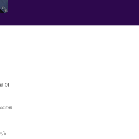
ி 01
 மேலான
ும்