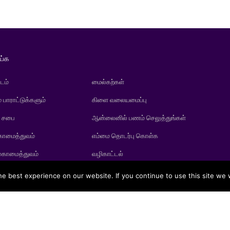
ய்க
டம்
மைல்கற்கள்
் பாராட்டுக்களும்
கிளை வலையமைப்பு
் சபை
ஆன்லைனில் பணம் செலுத்துங்கள்
காமைத்துவம்
எம்மை தொடர்பு கொள்க
ுகாமைத்துவம்
வழிகாட்டல்
e best experience on our website. If you continue to use this site we w
gic Life Insurance PLC is a licensed life insurer under the regulation of t
Copyright 