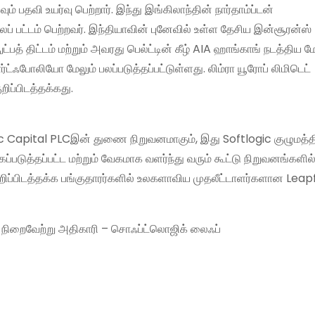
் பதவி உயர்வு பெற்றார். இந்து இங்கிலாந்தின் நார்தாம்ப்டன்
் பட்டம் பெற்றவர். இந்தியாவின் புனேவில் உள்ள தேசிய இன்சூரன்ஸ்
்பத் திட்டம் மற்றும் அவரது பெல்ட்டின் கீழ் AIA ஹாங்காங் நடத்திய மே
்ஃபோலியோ மேலும் பலப்படுத்தப்பட்டுள்ளது. லிம்ரா யூரோப் லிமிடெட்
ிப்பிடத்தக்கது.
c Capital PLCஇன் துணை நிறுவனமாகும், இது Softlogic குழுமத்த
்படுத்தப்பட்ட மற்றும் வேகமாக வளர்ந்து வரும் கூட்டு நிறுவனங்களில
குறிப்பிடத்தக்க பங்குதாரர்களில் உலகளாவிய முதலீட்டாளர்களான Lea
ம நிறைவேற்று அதிகாரி – சொஃப்ட்லொஜிக் லைஃப்