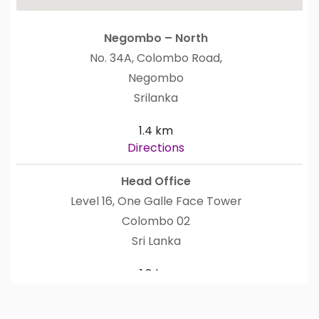
Negombo – North
No. 34A, Colombo Road,
Negombo
Srilanka
1.4 km
Directions
Head Office
Level 16, One Galle Face Tower
Colombo 02
Sri Lanka
1.8 km
Directions