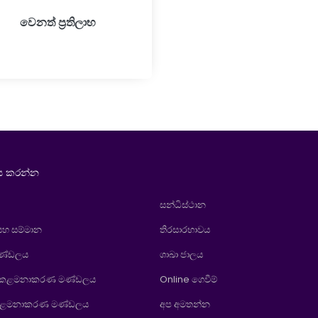
වෙනත් ප‍්‍රතිලාභ
 කරන්න
සන්ධිස්ථාන
 සහ සම්මාන
තිරසාරභාවය
මණ්ඩලය
ශාඛා ජාලය
 කළමනාකරණ මණ්ඩලය
Online ගෙවීම්
් කළමනාකරණ මණ්ඩලය
අප අමතන්න