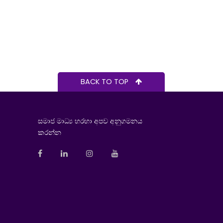
BACK TO TOP
සමාජ මාධ්‍ය හරහා අපව අනුගමනය
කරන්න