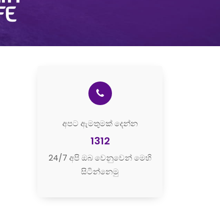
අපට ඇමතුමක් දෙන්න
1312
24/7 අපි ඔබ වෙනුවෙන් මෙහි
සිටින්නෙමු