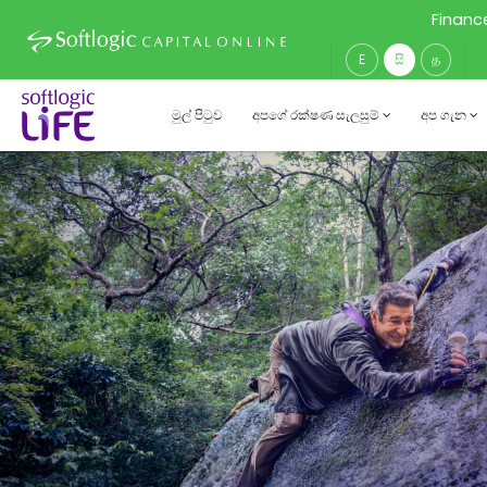
Financ
E
සි
த
මුල් පිටුව
අපගේ රක්ෂණ සැලසුම්
අප ගැන