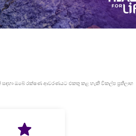
 සඳහා ඔබේ රක්ෂණ ආවරණයට එකතු කළ හැකි විකල්ප ප‍්‍රතිලාභ