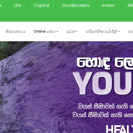
e
Life
Capital
Stockbrokers
Invest
Al
තිරසාරභාවය
Online සේවා
පුවත්
පාරිභෝගික පැමිණිලි
අප