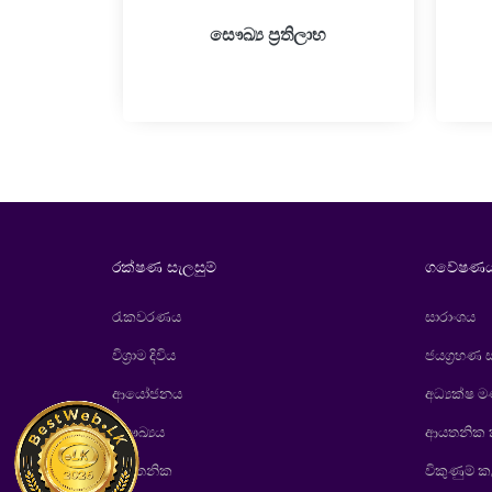
සෞඛ්‍ය ප‍්‍රතිලාභ
රක්ෂණ සැලසුම්
ගවේෂණය
රැකවරණය
සාරාංශය
විශ‍්‍රාම දිවිය
ජයග‍්‍රහණ
ආයෝජනය
අධ්‍යක්ෂ 
සෞඛ්‍යය
ආයතනික
ආයතනික
විකුණුම