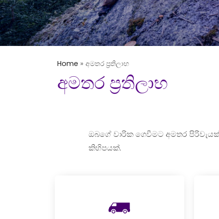
Home
»
අමතර ප‍්‍රතිලාභ
අමතර ප‍්‍රතිලාභ
ඔබගේ වාරික ගෙවීමට අමතර පිරිවැයක්
කිහිපයක්.