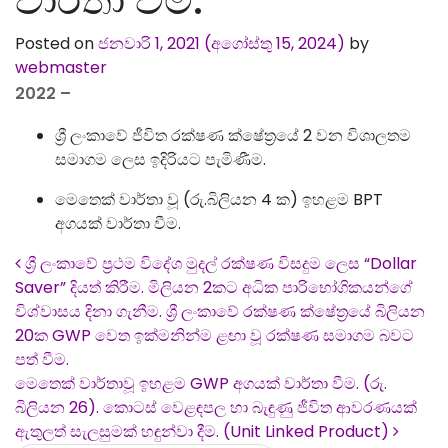
වාර්තා වීම.
Posted on
ජනවාරි 1, 2021
(අගෝස්තු 15, 2024)
by
webmaster
2022 –
ශ්‍රී
ලංකාවේ
ජීවිත
රක්ෂණ
ක්ෂේත්‍රයේ
2
වන
විශාලතම
සමාගම
ලෙස
ඉදිරියට
පැමිණීම
.
මෙතෙක්
වාර්තා
වූ
(
රු.බිලියන
4 ක)
ඉහළම
BPT
අගයක්
වාර්තා
වීම
.
Post navigation
ශ්‍රී ලංකාවේ ප්‍රථම විදේශ මුදල් රක්ෂණ විසදුම ලෙස “Dollar
Saver” දියත් කිරීම. මිලියන 2කට අධික පාරිභෝගිකයන්ගේ
විශ්වාසය දිනා ගැනීම. ශ්‍රී ලංකාවේ රක්ෂණ ක්ෂේත්‍රයේ බිලියන
20ක GWP වෙත ඉක්මනින්ම ළඟා වූ රක්ෂණ සමාගම බවට
පත් වීම.
මෙතෙක් වාර්තාවූ ඉහළම GWP අගයක් වාර්තා වීම. (රු.
බිලියන 26). කොටස් වෙළඳපල හා බැඳුණු ජීවිත ආවරණයක්
ඇතුලත් සැලසුමක් හඳුන්වා දීම. (Unit Linked Product)