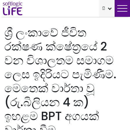
ශ්‍රී ලංකාවේ ජීවිත
රක්ෂණ ක්ෂේත්‍රයේ 2
වන විශාලතම සමාගම
ලෙස ඉදිරියට පැමිණීම.
මෙතෙක් වාර්තා වූ
(රු.බිලියන 4 ක)
ඉහළම BPT අගයක්