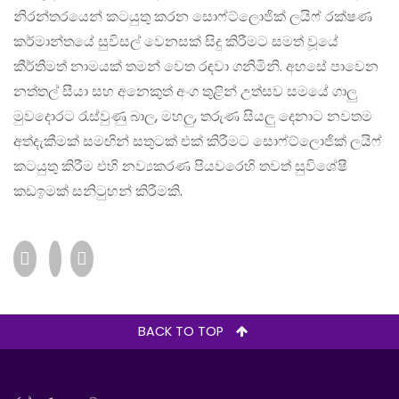
නිරන්තරයෙන් කටයුතු කරන සොෆ්ට්ලොජික් ලයිෆ් රක්ෂණ
කර්මාන්තයේ සුවිසල් වෙනසක් සිදු කිරීමට සමත් වූයේ
කීර්තිමත් නාමයක් තමන් වෙත රඳවා ගනිමිනි. අහසේ පාවෙන
නත්තල් සීයා සහ අනෙකුත් අංග තුළින් උත්සව සමයේ ගාලු
මුවදොරට රැස්වුණු බාල, මහලු, තරුණ සියලු දෙනාට නවතම
අත්දැකීමක් සමඟින් සතුටක් එක් කිරීමට සොෆ්ට්ලොජික් ලයිෆ්
කටයුතු කිරීම එහි නව්‍යකරණ පියවරෙහි තවත් සුවිශේෂී
කඩඉමක් සනිටුහන් කිරීමකි.
BACK TO TOP