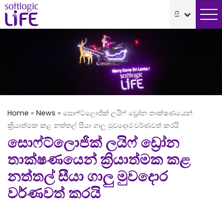
Home
»
News
»
සොෆ්ට්ලොජික් ලයිෆ් ඩ්‍රෝන තාක්ෂණයෙන්
ක්‍රියාත්මක කළ නත්තල් සීයා ගාලු මුවදොර වර්ණවත් කරයි
සොෆ්ට්ලොජික් ලයිෆ් ඩ්‍රෝන
තාක්ෂණයෙන් ක්‍රියාත්මක කළ
නත්තල් සීයා ගාලු මුවදොර
වර්ණවත් කරයි