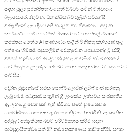
අධ්‍යක්ෂ ඉෆ්තිකාර් අහමඩ් මහතා “අපගේ පාරිභෝගිකයින්
සඳහා මූල්‍ය සුරක්ෂිතභාවයෙන් ඔබ්බට යමින් විශ්වාසය,
බලාපොරොත්තුව හා ධනාත්මකබව තුළින් සුවිශේෂී
අත්දැකීමක් ලබා දීමට අපි කටයුතු කර තිබෙනවා. ඩ්‍රෝන
තාක්ෂණය භාවිත කරමින් පියාසර කරන නත්තල් සීයාගේ
කරත්තය මෙන්ම AI තාක්ෂණය තුළින් මිනිත්තු කිහිපයක් තුළ
රක්ෂණ හිමිකම් සපුරාලීමත් වෙනුවෙන් පොරොන්දු වූ පරිදි
අපගේ හැකියාවන් තවදුරටත් ඉහළ නංවමින් කර්මාන්තයේ
නව මිනුම් සළකුණු සැකසීමට අප කටයුතු කරනවා” යනුවෙන්
පැවසීය.
ඩ්‍රෝන මුදියන්සේ සමඟ සොෆ්ට්ලොජික් ලයිෆ් ඇති කරගනු
ලැබූ මෙම සබඳතාවය තුළින් ශ්‍රී ලාංකේය උත්සවය සංස්කෘතිය
තුළද නවමු වෙනසක් ඇති කිරීමට සමත් වූයේ තවත්
නවෝත්පාදන ගමනක ඇරඹුම සනිටුහන් කරමිනි. ආයතනික
අරමුණු අත්දැකීමක් බවට පරිවර්තනය කිරීම සඳහා
සාම්ප්‍රදායිකත්වයෙන් මිදී නව්‍ය තාක්ෂණය භාවිත කිරීම සඳහා