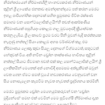
නිරන්තරයෙන් නිර්මාණශීලී හා නව්‍යකරණ නිර්මාණයන්
තුළින් ශ්‍රී ලාංකේය ජනතාව අමන්දානන්දයට පත් කරන මෙරට
ඉහළ පාරිභෝගික පදනමක් සහිත ප්‍රමුඛතම ජීවිත රක්ෂණ
සමාගම වන සොෆ්ට්ලොජික් ලයිෆ්හි තවත් ආකර්ෂණීය
නිර්මාණයක් පසුගියදා කොළඹ ගාලු මුවදොරදී ක්‍රියාත්මක
කරනු ලැබීය. ශ්‍රී ලංකාවේ ප්‍රථම වරට පිනි මුවන් බැඳි කරත්තයක
නැගුණු නත්තල් සීයා කොළඹ අහස වර්ණවත් කළ එම
නිර්මාණය ලොකු, කුඩා සියලු දෙනාගේ විශ්මයටත්, සතුටටත්
හේතුවක් විය. අති නවීන ඩ්‍රෝන තාක්ෂණය භාවිතය තුළින්
නත්තල් සීයාට ජීවමාන බවත් එක් කල සොෆ්ට්ලොජික් ලයිෆ් ශ්‍රී
ලාංකිකයින් මෙතෙක් අත් නොවිඳි අසමසම අත්දැකීමක් ඔවුන්
වෙත ගෙන ඒමට සමත් වූයේ නව්‍යකරණය වෙනුවෙන් වන
සිය නොසැලෙන කැපවීම නැවත නැවතත් ප්‍රදර්ශනය කරමිනි.
මෙරට ප්‍රමුඛතම ඩ්‍රෝන මෙහෙයුම්කරුවන් වන ‘ඩ්‍රෝන
මුදියන්සේ’ සමඟ එක් වෙමින් මෙම සුවිශේෂී නිර්මාණය දැක
බලා ගැනීමේ අවස්ථාව ජනතාවට උදා කර දීමට