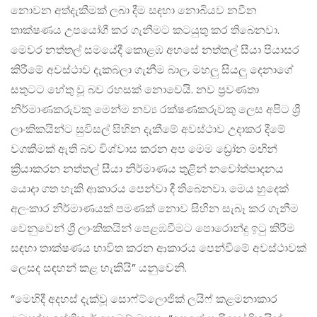
නොවන අත්දැකීමක් ලබා දීම සඳහා නොබියව නවීන
තාක්ෂණය උපයෝගී කර ගැනීමට කටයුතු කර තිබෙනවා.
මෙවර නත්තල් සමයේදී කොළඹ අහසේ නත්තල් සීයා පියාසර
කිරීමේ අවස්ථාව දැකබලා ගැනීම බාල, මහලු සියලු දෙනාගේ
සතුටට හේතු වූ බව රහසක් නොවෙයි. නව ප්‍රවණතා
නිර්මාණකරුවකු මෙන්ම නව්‍ය රක්ෂණකරුවකු ලෙස අපිට ශ්‍රී
ලාංකිකයින්ට සුවිසල් සිහින දැකීමේ අවස්ථාව උදාකර දීමේ
වගකීමක් ඇති බව විශ්වාස කරන අප මෙම ඩ්‍රෝන මඟින්
ක්‍රියාකරන නත්තල් සීයා නිර්මාණය තුළින් නවෝත්පාදනය
යොදා ගත හැකි ආකාරය පෙන්වා දී තිබෙනවා. මෙය හුදෙක්
අලංකාර නිර්මාණයක් පමණක් නොව සිහින සැබෑ කර ගැනීම
වෙනුවෙන් ශ්‍රී ලාංකිකයින් පෙළඹවීමට පොරොන්දු ඉටු කිරීම
සඳහා තාක්ෂණය භාවිත කරන ආකාරය පෙන්වීමේ අවස්ථාවක්
ලෙසද සඳහන් කළ හැකියි” යනුවෙනි.
“මෙහිදී අදහස් දැක්වූ සොෆ්ට්ලොජික් ලයිෆ් කළමනාකාර