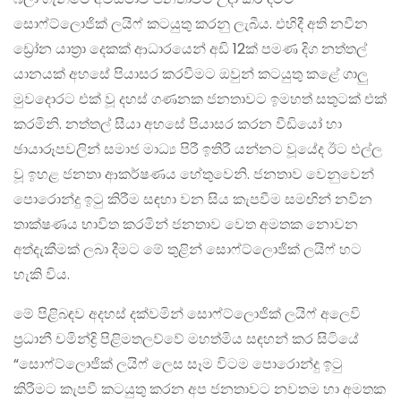
සොෆ්ට්ලොජික් ලයිෆ් කටයුතු කරනු ලැබීය. එහිදී අති නවීන
ඩ්‍රෝන යාත්‍රා දෙකක් ආධාරයෙන් අඩි 12ක් පමණ දිග නත්තල්
යානයක් අහසේ පියාසර කරවීමට ඔවුන් කටයුතු කළේ ගාලු
මුවදොරට එක් වූ දහස් ගණනක ජනතාවට ඉමහත් සතුටක් එක්
කරමිනි. නත්තල් සීයා අහසේ පියාසර කරන වීඩියෝ හා
ඡායාරූපවලින් සමාජ මාධ්‍ය පිරී ඉතිරී යන්නට වූයේද ඊට එල්ල
වූ ඉහළ ජනතා ආකර්ෂණය හේතුවෙනි. ජනතාව වෙනුවෙන්
පොරොන්දු ඉටු කිරීම සඳහා වන සිය කැපවීම සමඟින් නවීන
තාක්ෂණය භාවිත කරමින් ජනතාව වෙත අමතක නොවන
අත්දැකීමක් ලබා දීමට මේ තුළින් සොෆ්ට්ලොජික් ලයිෆ් හට
හැකි විය.
මේ පිළිබඳව අදහස් දක්වමින් සොෆ්ට්ලොජික් ලයිෆ් අලෙවි
ප්‍රධානී චමින්ද්‍රි පිළිමතලව්වේ මහත්මිය සඳහන් කර සිටියේ
“සොෆ්ට්ලොජික් ලයිෆ් ලෙස සෑම විටම පොරොන්දු ඉටු
කිරීමට කැපවී කටයුතු කරන අප ජනතාවට නවතම හා අමතක