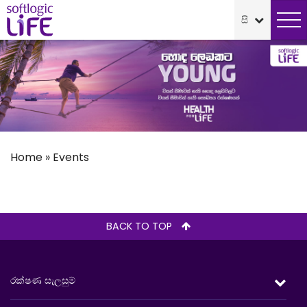
Home
»
Events
BACK TO TOP
රක්ෂණ සැලසුම්