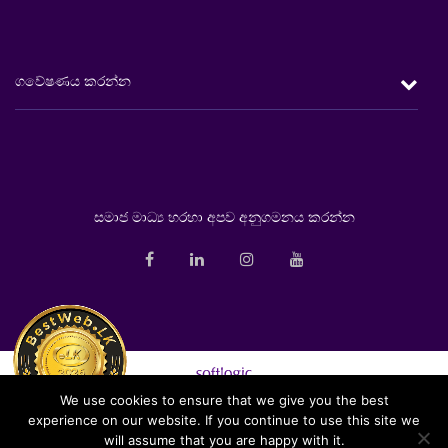
රැකවරණය
විශ‍්‍රාම දිවිය
ගවේෂණය කරන්න
ආයෝජනය
සෞඛ්‍යය
සාරාංශය
සන්ධිස්ථාන
ආයතනික
ජයග‍්‍රහණ සහ සම්මාන
තිරසාරභාවය
අධ්‍යක්ෂ මණ්ඩලය
සමාජ මාධ්‍ය හරහා අපව අනුගමනය කරන්න
ශාඛා ජාලය
ආයතනික කළමනාකරණ මණ්ඩලය
Online ගෙවීම්
විකුණුම් කළමනාකරණ මණ්ඩලය
අප අමතන්න
වෙබ් අඩවි සිතියම
We use cookies to ensure that we give you the best
experience on our website. If you continue to use this site we
Softlogic Life Insurance PLC is a licensed life insurer under the
will assume that you are happy with it.