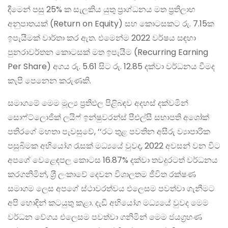
දීමෙන් පසු 25% ක සැලකිය යුතු ප්‍රාග්ධනය මත ප්‍රතිලාභ
අනුපාතයක් (Return on Equity) සහ කොටසකට රු. 7.15ක
ඉපැයීමක් වාර්තා කර ඇත. එමෙන්ම 2022 වර්ෂය සඳහා
පුනරාවර්තන කොටසක් මත ඉපැයීම (Recurring Earning
Per Share) අගය රු. 5.61 සිට රු. 12.85 දක්වා වර්ධනය වීමද
කැපී පෙනෙන කරුණකි.
සමාගමේ මෙම මූල්‍ය ප‍්‍රතිඵල පිළිබඳව අදහස් දක්වමින්
සොෆ්ට්ලොජික් ලයිෆ් ඉන්ෂුවරන්ස් පීඑල්සී සභාපති අශෝක්
පතිරගේ මහතා පැවසුවේ, ‘‘රට තුළ පවතින අසීරු ව්‍යාපාරික
පසුබිමක අභියෝග රැසක් මධ්‍යයේ වුවද, 2022 අවසන් වන විට
අපගේ වෙළෙඳපල කොටස 16.87% දක්වා තවදුරටත් වර්ධනය
කරගනිමින්, ශ‍්‍රී ලංකාවේ දෙවන විශාලතම ජීවිත රක්ෂණ
සමාගම ලෙස අපගේ ස්ථාවරත්වය එලෙසම පවත්වා ගැනීමට
අපි හොඳින් කටයුතු කළා. දැඩි අභියෝග මධ්‍යයේ වුවද මෙම
වර්ධන වේගය එලෙසම පවත්වා ගනිමින් මෙම ජයග‍්‍රහණ