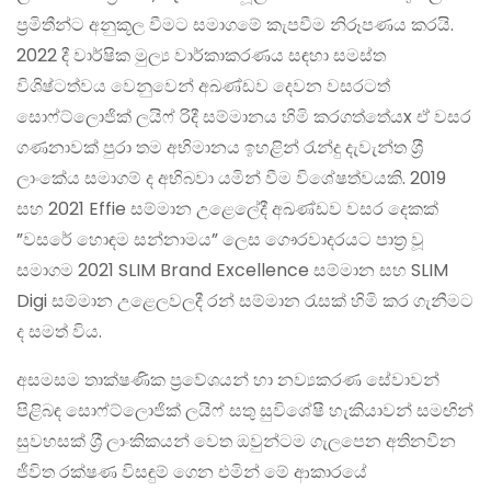
ප‍්‍රමිතීන්ට අනුකූල වීමට සමාගමේ කැපවීම නිරූපණය කරයි.
2022 දී වාර්ෂික මුල්‍ය වාර්කාකරණය සඳහා සමස්ත
විශිෂ්ටත්වය වෙනුවෙන් අඛණ්ඩව දෙවන වසරටත්
සොෆ්ට්ලොජික් ලයිෆ් රිදී සම්මානය හිමි කරගත්තේයx ඒ වසර
ගණනාවක් පුරා තම අභිමානය ඉහළින් රැන්දු දැවැන්ත ශ‍්‍රී
ලාංකේය සමාගම් ද අභිබවා යමින් වීම විශේෂත්වයකි. 2019
සහ 2021 Effie සම්මාන උළෙලේදී අඛණ්ඩව වසර දෙකක්
”වසරේ හොඳම සන්නාමය” ලෙස ගෞරවාදරයට පාත‍්‍ර වූ
සමාගම 2021 SLIM Brand Excellence සම්මාන සහ SLIM
Digi සම්මාන උළෙලවලදී රන් සම්මාන රැසක් හිමි කර ගැනීමට
ද සමත් විය.
අසමසම තාක්ෂණික ප‍්‍රවේශයන් හා නව්‍යකරණ සේවාවන්
පිළිබඳ සොෆ්ට්ලොජික් ලයිෆ් සතු සුවිශේෂී හැකියාවන් සමඟින්
සුවහසක් ශ‍්‍රී ලාංකිකයන් වෙත ඔවුන්ටම ගැලපෙන අතිනවීන
ජීවිත රක්ෂණ විසඳුම් ගෙන එමින් මේ ආකාරයේ