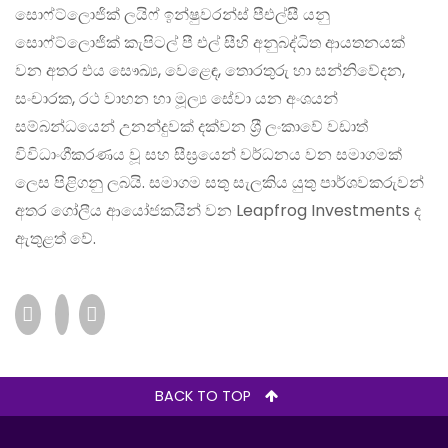
සොෆ්ට්ලොජික් ලයිෆ් ඉන්ෂුවරන්ස් පීඑල්සී යනු
සොෆ්ට්ලොජික් කැපිටල් පී එල් සීහි අනුබද්ධිත ආයතනයක්
වන අතර එය සෞඛ්‍ය, වෙළෙඳ, තොරතුරු හා සන්නිවේදන,
සංචාරක, රථ වාහන හා මූල්‍ය සේවා යන අංශයන්
සම්බන්ධයෙන් උනන්දුවක් දක්වන ශ‍්‍රී ලංකාවේ වඩාත්
විවිධාංගීකරණය වූ සහ සීඝ‍්‍රයෙන් වර්ධනය වන සමාගමක්
ලෙස පිළිගනු ලබයි. සමාගම සතු සැලකිය යුතු පාර්ශවකරුවන්
අතර ගෝලීය ආයෝජකයින් වන Leapfrog Investments ද
ඇතුළත් වේ.
BACK TO TOP