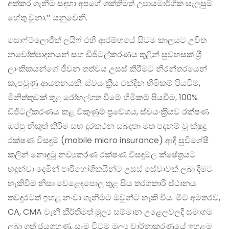
අත්කර ගැනීම සඳහා අපගේ ශක්තිමත් උපායමාර්ගික සැලසුම්
හේතු වුනා.’’ යනුවෙනි.
සොෆ්ට්ලොජික් ලයිෆ් එහි ආරම්භයේ සිටම කාලයට උචිත
නවෝත්පාදනයන් සහ ඩිජිටල්කරණය තුළින් සුවහසක් ශ‍්‍රී
ලාංකිකයන්ගේ ජීවන තත්වය උසස් කිරීමට නිරන්තරයෙන්
කැපවුණු ආයතනයකි. ස්වයංක‍්‍රීය එක්දින හිමිකම් පියවීම,
මිනිත්තුවක් තුළ රෝහල්ගත වීමේ හිමිකම් පියවීම, 100%
ඩිජිටල්කරණය කළ විකුණුම් ප‍්‍රවේශය, ස්වයංක‍්‍රීයව රක්ෂණ
ඔප්පු නිකුත් කිරීම සහ දුරකථන සබඳතා මත පදනම් වූ ක්ෂුද්‍ර
රක්ෂණ විසඳුම් (mobile micro insurance) ආදී සුවිශේෂී
කලින් නොදුටු නව්‍යකරණ රක්ෂණ විසඳුම්ල ක්ෂේත‍්‍රයට
හඳුන්වා දෙමින් පාරිභෝගිකයින්ට උසස් සේවාවක් ලබා දීමට
හැකිවීම නිසා වෙළෙඳපොල තුළ සිය තරගකාරී ස්ථානය
තවදුරටත් ඉහළ නංවා ගැනීමට ඔවුන්ට හැකි විය. මීට අමතරව,
CA, CMA වැනි කීර්තිමත් මූල්‍ය සම්මාන උළෙලවලදී සමාගම
ලබා ගත් ජයග‍්‍රහණ, සෑම විටම මූල්‍ය වාර්තාකරණයේ ඉහළම