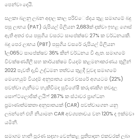
පෙන්වා දෙයි.
සලකා බලනු ලබන අදාල කාල පරිච්ෙඡ්දය තුළ සමාගමේ බදු
පසු ලාභය (PAT) රුපියල් මිලියන 2,683ක් දක්වා ඉහළ ගොස්
ඇති අතර එය පසුගිය වසරට සාපේක්ෂව 27% ක වර්ධනයකි.
බදු පෙර ලාභය (PBT) පසුගිය වසරේ රුපියල් මිලියන
1ල065ට සාපේක්ෂව 36% කින් වර්ධනය වී ඇත. සමාගමේ
විචක්ෂණශීලී සහ කාර්යක්ෂම වියදම් කළමනාකරණය තුළීන්
2022 පැවති දැඩි උද්ධමන තත්වය තුළදී වුවද සමාගමේ
මෙහෙයුම් වියදම් අනුපාතය පෙර වසරේ අගයටම (22%)
පවත්වා ගැනීමට හැකිවීමද සුවිශේෂී කරුණකිග තවදල
සොෆ්ට්ලොජික් ලයිෆ් 287% ක ස්ථාවර ප‍්‍රාග්ධන
ප‍්‍රමාණාත්මකතා අනුපාතයක් (CAR) පවත්වාගෙන යනු
ලබන්නේ එහි නියාමන CAR අවශ්‍යතාවය වන 120% ද ඉක්මවා
යමිනි.
සමාගම හානි පූරණ සඳහා වෙන්කළ ප‍්‍රතිපාදන එකවරක් ලබා