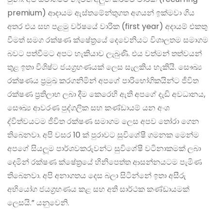
premium) ආදායම ඇස්තමේන්තුගත අගයන් ඉක්මවා ගිය
අතර එය සහ පළමු වර්ෂයේ වාරික (first year) අදායම් එකතු
වීමත් සමග රක්ෂණ ක්ෂේත්‍රයේ දෙවෙනියට විශාලතම සමාගම
බවට පත්වීමට අපට හැකියාව ලැබුණි. එය වත්මන් තත්වයන්
තුළ ඉතා විශිෂ්ට ජයග‍්‍රහණයක් ලෙස සැලකිය හැකියි. සෞඛ්‍ය
රක්ෂණය ප්‍රමුඛ කරගනිමින් අපගේ පාරිභෝගිකයින්ට ජීවිත
රක්ෂණ ප‍්‍රතිලාභ ලබා දීම කෙරෙහි ඇති අපගේ දැඩි අවධානය,
සෞඛ්‍ය ආවරණ පුද්ගලික සහ කණ්ඩායම් යන අංශ
ද්විත්වයටම ජීවිත රක්ෂණ සමාගම ලෙස අපව තෝරා ගෙන
තිබෙනවා. අපි වසර 10 ක් පුරාවට සුවිශේෂී ගමනක මෙන්ම
අපගේ සියලූම පාර්ශවකරුවන්ට සුවිශේෂී වටිනාකමක් ලබා
දෙමින් රක්ෂණ ක්ෂේත‍්‍රයේ හිනිපෙත්ත ආසන්නයටම පැමිණ
තිබෙනවා. අපි අනාගතය දෙස බලා සිටින්නේ ඉතා අසීරු
අභියෝග ජයග‍්‍රහණය කළ සහ අති සාර්ථක කණ්ඩායමක්
ලෙසයි.” යනුවෙනි.