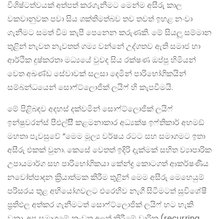
විශිෂ්ටත්වයක් අත්පත් කරගැනීමට මෙන්ම අසීරු කාල
වකවානුවක පවා සිය ශක්තිමත්බව තව තවත් ඉහළ නංවා
ගැනීමට සමත් වීම කැපී පෙනෙන කරුණකි. මේ සියලූ සම්මාන
තුළින් නැවත නැවතත් ගම්‍ය වන්නේ උද්ගතව ඇති සමාජ හා
ආර්ථික දුෂ්කරතා මධ්‍යයේ වුවද සිය රක්ෂණ ඔප්පු හිමියන්
වෙත අඛණ්ඩ සේවාවක් සලසා දෙමින් පාරිභෝගිකයින්
සම්බන්ධයෙන් සොෆ්ට්ලොජික් ලයිෆ් හි කැපවීමයි.
මේ පිළිබඳව අදහස් දක්වමින් සොෆ්ට්ලොජික් ලයිෆ්
ඉන්ෂුවරන්ස් පීඑල්සීි කළමනාකාර අධ්‍යක්ෂ ඉෆ්තිකාර් අහමඞ්
මහතා පැවසුවේ ”මෙම මූල්‍ය වර්ෂය රටට සහ සමාගමට ඉතා
අසීරු එකක් වුනා. කෙසේ වෙතත් ඉදිරි දැක්මක් සහිත ව්‍යාපාරික
උපායමාර්ග සහ පාරිභෝගිකයා කේන්ද්‍ර කොටගත් ආකර්ෂණීය
නවෝත්පාදන ක‍්‍රියාත්මක කිරීම තුළින් මෙම අසීරු මෙහෙයුම්
පරිසරය තුළ අභියෝගවලට එරෙහිව නැගී සිටීමටත් සුවිශේෂී
ප‍්‍රතිඵල අත්කර ගැනීමටත් සොෆ්ට්ලොජික් ලයිෆ් හට හැකි
වුනා. අප සමාගමේ නැවත අලුත් කිරීමේ වාරික (recurring