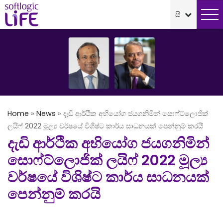
Home
»
News
»
දැඩි ආර්ථික අභියෝග ජයගනිමින් සොෆ්ට්ලොජික්
ලයිෆ් 2022 මූල්‍ය වර්ෂයේ විශිෂ්ට කාර්ය සාධනයක් පෙන්නුම් කරයි
දැඩි ආර්ථික අභියෝග ජයගනිමින්
සොෆ්ට්ලොජික් ලයිෆ් 2022 මූල්‍ය
වර්ෂයේ විශිෂ්ට කාර්ය සාධනයක්
පෙන්නුම් කරයි