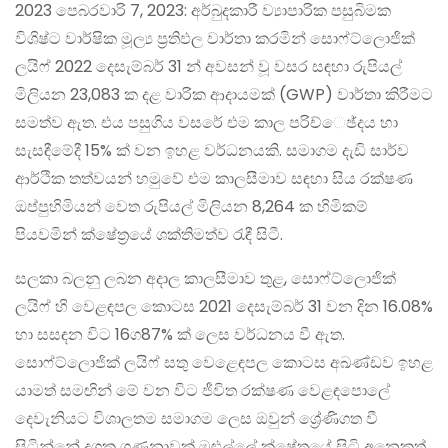
2023 පෙබරවාරි 7, 2023: අර්බුදකාරී ව්‍යාපාරික පසුබිමක
විශිෂ්ට වාර්ෂික මූල්‍ය ප‍්‍රතිඵල වාර්තා කරමින් සොෆ්ට්ලොජික්
ලයිෆ් 2022 දෙසැම්බර් 31 න් අවසන් වූ වසර සඳහා රුපියල්
මිලියන 23,083 ක දළ වාරික ආදායමක් (GWP) වාර්තා කිරීමට
සමත්ව ඇත. එය පසුගිය වසරේ එම කාල පරිච්ෙඡ්දය හා
සැසඳීමේදී 15% ක් වන ඉහළ වර්ධනයකි. සමාගම දැඩි සාර්ව
ආර්ථික තත්වයන් හමුවේ එම කාලසීමාව සඳහා සිය රක්ෂණ
ඔප්පුහිමියන් වෙත රුපියල් මිලියන 8,264 ක හිමිකම්
පියවමින් ක්ෂේත‍්‍රයේ ශක්තිමත්ව රැඳී සිටී.
සලකා බලනු ලබන අදාල කාලසීමාව තුළ, සොෆ්ට්ලොජික්
ලයිෆ් හි වෙළඳපල කොටස 2021 දෙසැම්බර් 31 වන දින 16.08%
හා සසඳන විට 16ග87% ක් ලෙස වර්ධනය වී ඇත.
සොෆ්ට්ලොජික් ලයිෆ් සතු වෙළෙඳපල කොටස අඛණ්ඩව ඉහළ
යාමත් සමඟින් මේ වන විට ජීවිත රක්ෂණ වෙළඳපොලේ
දෙවැනියට විශාලතම සමාගම ලෙස ඔවුන් ශ්‍රේණිගත වී
සිටින්නේ දශක ගණනාවක් මුළුල්ලේ ක්ෂේත‍්‍රයේ සිටි අනෙකුත්