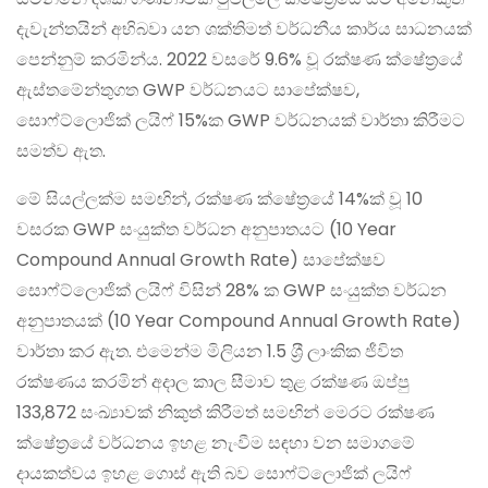
දැවැන්තයින් අභිබවා යන ශක්තිමත් වර්ධනීය කාර්ය සාධනයක්
පෙන්නුම් කරමින්ය. 2022 වසරේ 9.6‍% වූ රක්ෂණ ක්ෂේත‍්‍රයේ
ඇස්තමේන්තුගත GWP වර්ධනයට සාපේක්ෂව,
සොෆ්ට්ලොජික් ලයිෆ් 15%ක GWP වර්ධනයක් වාර්තා කිරීමට
සමත්ව ඇත.
මේ සියල්ලක්ම සමඟින්, රක්ෂණ ක්ෂේත‍්‍රයේ 14%ක් වූ 10
වසරක GWP සංයුක්ත වර්ධන අනුපාතයට (10 Year
Compound Annual Growth Rate) සාපේක්ෂව
සොෆ්ට්ලොජික් ලයිෆ් විසින් 28% ක GWP සංයුක්ත වර්ධන
අනුපාතයක් (10 Year Compound Annual Growth Rate)
වාර්තා කර ඇත. එමෙන්ම මිලියන 1.5 ශ‍්‍රී ලාංකික ජීවිත
රක්ෂණය කරමින් අදාල කාල සීමාව තුළ රක්ෂණ ඔප්පු
133,872 සංඛ්‍යාවක් නිකුත් කිරීමත් සමඟින් මෙරට රක්ෂණ
ක්ෂේත‍්‍රයේ වර්ධනය ඉහළ නැංවීම සඳහා වන සමාගමේ
දායකත්වය ඉහළ ගොස් ඇති බව සොෆ්ට්ලොජික් ලයිෆ්