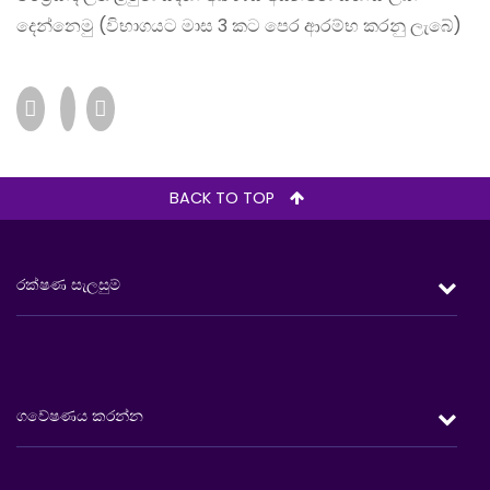
දෙන්නෙමු (විභාගයට මාස 3 කට පෙර ආරම්භ කරනු ලැබේ)
BACK TO TOP
රක්ෂණ සැලසුම්
රැකවරණය
විශ‍්‍රාම දිවිය
ගවේෂණය කරන්න
ආයෝජනය
සෞඛ්‍යය
සාරාංශය