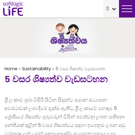
Home
»
Sustainability
»
5 වසර ශිෂ්‍යත්ව වැඩසටහන
5 වසර ශිෂ්‍යත්ව වැඩසටහන
ශ‍්‍රී ලංකාව පුරා විසිරී සිටින සිසුන්ට සමාන අධ්‍යාපන
අවස්ථාවක් ලබා දීමේ දැක්ම ඇතිව, ශ‍්‍රී ලංකාවේ හොඳම 5
ශ්‍රේණියේ ශිෂ්‍යත්ව ගුරුවරුන් විසින් පවත්වනු ලබන සතිපතා
පන්තියක් තුළින් 5 වසර ශිෂ්‍යත්වය සඳහා ඉගෙනුම ලබන අඩු
වරප‍්‍රසාද ලත් ළමුන් සඳහා අඛණ්ඩ අධ්‍යාපන සහාය ලබා