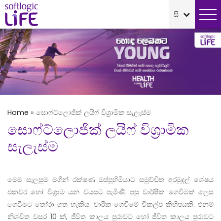
Home
»
සොෆ්ට්ලොජික් ලයිෆ් විශ‍්‍රාමික සැලැස්ම
සොෆ්ට්ලොජික් ලයිෆ් විශ‍්‍රාමික
සැලැස්ම
මෙම සැලසුම මගින් රක්ෂණ ඔප්පුහිමියාට සමුච්චිත අරමුදල් ශේෂය
එකවර හෝ විශ‍්‍රාම යන වයසට පැමිණි පසු වාර්ෂික ගෙවීමක් ලෙස
ගෙවීමට තෝරා ගත හැකිය. වාරික ගෙවීමේ විකල්ප කිහිපයකි
.
එනම්
නිශ්චිත වසර 10 ක්
,
ජීවිත කාලය පුරාවට හෝ ජීවිත කාලය පුරාවට