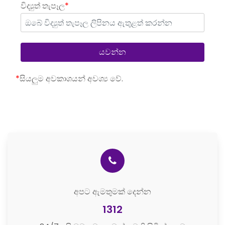
විද්‍යුත් තැපෑල
*
*
සියලුම අවකාශයන් අවශ්‍ය වේ.
අපට ඇමතුමක් දෙන්න
1312