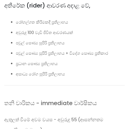
අතිරේක (rider) ආවරණ අදාළ වේ,
රෝහල්ගත කිරීමකදී ප‍්‍රතිලාභය
අවුරුදු
100
වැඩි ජීවිත ආවරණයක්
පවුල් සෞඛ්‍ය සුපිරි ප‍්‍රතිලාභය
පවුල් සෞඛ්‍ය සුපිරි ප‍්‍රතිලාභය + විදේශ සෞඛ්‍ය ප‍්‍රතිකාර
ප‍්‍රධාන සෞඛ්‍ය ප‍්‍රතිලාභය
අසාධ්‍ය රෝග සුපිරි ප‍්‍රතිලාභය
තනි වාරිකය - immediate වාර්ෂිකය
ඇතුලත් වීමේ අවම වයස - අවුරුදු 55 (ආසන්නතම