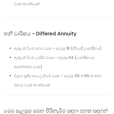
වයස් කාණ්ඩයක්
තනි වාරිකය - Differed Annuity
ඇතුලත් වීමේ අවම වයස – අවුරුදු
18 (
නිවැරදි උපන්දිනය
)
ඇතුලත් වීමේ උපරිම වයස – අවුරුදු
64 (
උපන්දිනයට
ආසන්නතම වයස
)
විශ‍්‍රාම ප‍්‍රතිලාභය ලැබීමේ වයස – අවුරුදු
55
ත්
65
ත් අතර
ඕනෑම වයස් කාණ්ඩයක්
මෙම සැලසුම සමඟ පිරිනැමීම සඳහා පහත සඳහන්