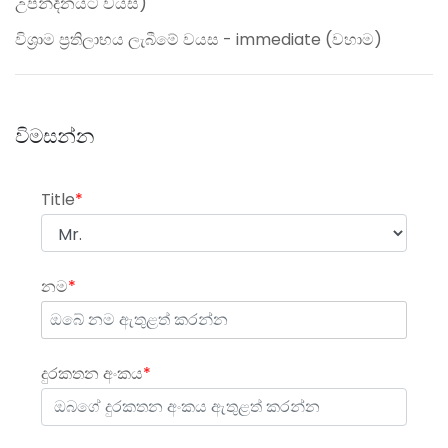
උපන්දිනයට වයස)
විශ‍්‍රාම ප‍්‍රතිලාභය ලැබීමේ වයස - immediate (වහාම)
විමසන්න
Title
*
නම
*
දුරකතන අංකය
*