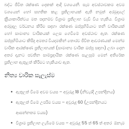
බද්ධ ජීවිත රක්ෂණ දෙකක් ආදි වශයෙනි
.
සෑම අවස්ථාවකම අවම
වශයෙන් හෝ සහතික කළ ප‍්‍රතිලාභයක් ඇති නමුත් අරමුදලේ
ක‍්‍රියාකාරීත්වය මත පදනම්ව විශ‍්‍රාම ප‍්‍රතිලාභ වැඩි විය හැකිය. විශ‍්‍රාම
අරමුදල වර්ධනය කිරීම සඳහා රක්ෂණ ඔප්පුහිමියාට තනි වාරිකයක්
හෝ සාමාන්‍ය වාරිකයක් ලෙස ගෙවීමේ අවස්ථාව ඇත. රක්ෂණ
ඔප්පුහිමියාට කිසිදු අමතර වියදමකින් තොරව ජීවිත ආවරණයක් මෙන්ම
වාරික ආරක්ෂණ ප‍්‍රතිලාභයක් (සාමාන්‍ය වාරික ඔප්පු සඳහා
)
ලබා දෙන
අතර දැනට පවතින සාම්ප‍්‍රදායික රක්ෂණ සැලසුම් මෙන් අතිරේක
ප‍්‍රතිලාභ ඇතුළත් කිරීමට හැකියාව ඇත.
නිත්‍ය වාරික සැලැස්ම
ඇතුලත් වීමේ අවම වයස – අවුරුදු
18 (
නිවැරදි උපන්දිනය
)
ඇතුලත් වීමේ උපරිම වයස – අවුරුදු
60 (
උපන්දිනයට
ආසන්නතම වයස
)
විශ‍්‍රාම ප‍්‍රතිලාභ ලැබීමේ වයස – අවුරුදු
55
ත්
65
ත් අතර ඕනෑම