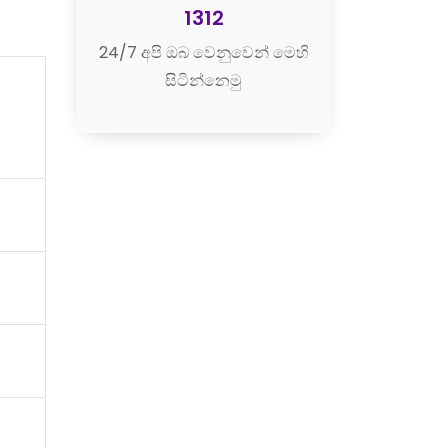
1312
24/7 අපි ඔබ වෙනුවෙන් මෙහි
සිටින්නෙමු