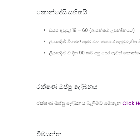
කොන්දේසි සහිතයි
වයස අවුරුදු
18 – 60 (
ආසන්තම උපන්දිනයට
)
ලියාපදිංචි වීමෙන් පසුව එන මාසයේ පළමුවැනිදා
ලියාපදිංචි වී දින
90
කට පසු පෙර පැවති කොන්දේස
රක්ෂණ ඔප්පු ලේඛනය
රක්ෂණ ඔප්පු ලේඛනය බැලීමට මෙතැන
Click H
විමසන්න