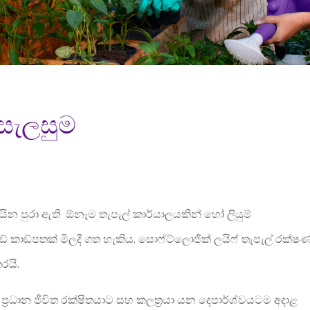
 සැලසුම
යින පුරා ඇති ඕනෑම තැපැල් කාර්යාලයකින් හෝ ලියුම්
් කාඞ්පතක් මිලදී ගත හැකිය. සොෆ්ට්ලොජික් ලයිෆ් තැපැල් රක්ෂ
රයි.
,
ප‍්‍රධාන ජීවිත රක්ෂිතයාට සහ කලත‍්‍රයා යන දෙපාර්ශ්වයටම අදාළ