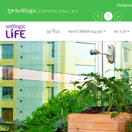
Financ
E
සි
த
මුල් පිටුව
අපගේ රක්ෂණ සැලසුම්
අප ගැන