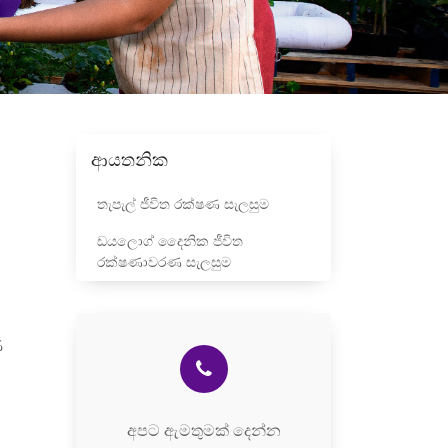
ආයතනික
තැපැල් ජීවිත රක්ෂණ සැලසුම
ඩයලොග් දෛනික ජීවිත
රක්ෂණාවරණ සැලසුම
ණ
අපට ඇමතුමක් දෙන්න