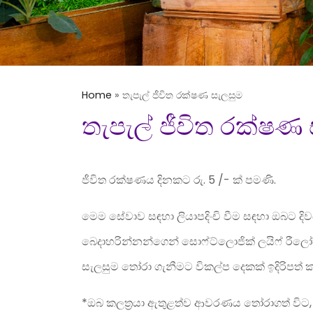
Home
»
තැපැල් ජීවිත රක්ෂණ සැලසුම
තැපැල් ජීවිත රක්ෂණ
ජීවිත රක්ෂණය දිනකට රු.
5 /-
ක් පමණි.
මෙම සේවාව සඳහා ලියාපදිංචි වීම සඳහා ඔබට දිව
බෙදාහරින්නන්ගෙන් සොෆ්ට්ලොජික් ලයිෆ් රීලෝඞ
සැලසුම තෝරා ගැනීමට විකල්ප දෙකක් ඉදිරිපත් ක
*
ඔබ කලත‍්‍රයා ඇතුළත්ව ආවරණය තෝරාගත් විට