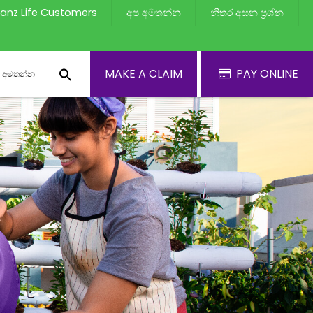
lianz Life Customers
අප අමතන්න
නිතර අසන ප්‍රශ්න
MAKE A CLAIM
PAY ONLINE
 අමතන්න