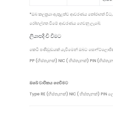
*
ඔබ කලත‍්‍රයා ඇතුළත්ව ආවරණය තෝරාගත් විට
රෝහල්ගත වීමේ ආවරණය ගෙවනු ලැබේ.
ලියාපදිංචි වීමට
කෙටි පණිවුඩයක් යැවීමෙන් ඔබට සොෆ්ට්ලොජික් 
PP
(හිස්තැනක්
) NIC
( හිස්තැනක්
)
PIN
(හිස්තැන
ඔබේ වාරිකය ගෙවීමට
Type RE
(හිස්තැනක්
) NIC
( හිස්තැනක්
) PIN
ලෙ