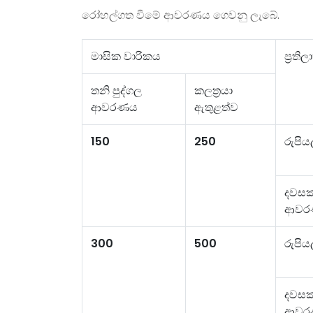
රෝහල්ගත වීමේ ආවරණය ගෙවනු ලැබේ.
මාසික වාරිකය
ප‍්‍රති
තනි පුද්ගල
කලත‍්‍රයා
ආවරණය
ඇතුළත්ව
150
250
රුපිය
දවසක
ආවර
300
500
රුපිය
දවසක
ආවර