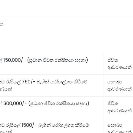
ලාභ
ල්
150,000/- (
ප‍්‍රධාන ජීවිත රක්ෂිතයා සඳහා
)
ජීවිත
ආවරණයක්
ට රුපියල්
750/-
බැගින් රෝහල්ගත කිරීමේ
සෞඛ්‍ය
ණයක්
ආවරණයක්
ල්
300,000/- (
ප‍්‍රධාන ජීවිත රක්ෂිතයා සඳහා
)
ජීවිත
ආවරණයක්
ට රුපියල්
1500/-
බැගින් රෝහල්ගත කිරීමේ
සෞඛ්‍ය
ණයක්
ආවරණයක්