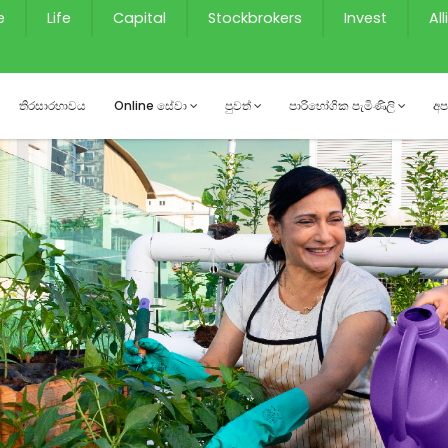
e
Life
Capital
Stockbrokers
Invest
Al
තිරසාරභාවය
Online සේවා
පුවත්
පාරිභෝගික පැමිණිලි
අප