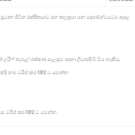
,
ප‍්‍රධාන ජීවිත රක්ෂිතයාට සහ කලත‍්‍රයා යන දෙපාර්ශ්වයටම අදාළ
ලයිෆ් තැපැල් රක්ෂණ සැලසුම සඳහා ලියාපදිංචි විය හැකිය
,
ක්
)
නම ටයිප් කර
1312
ට යවන්න
ස ටයිප් කර
1312
ට යවන්න