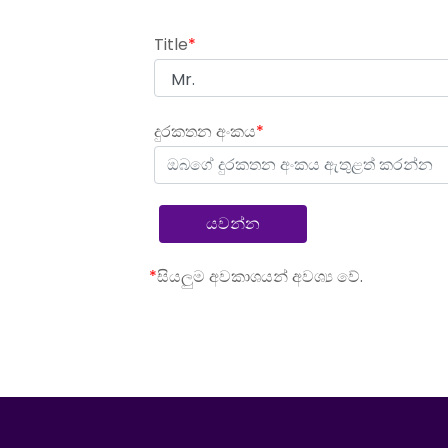
Title
*
දුරකතන අංකය
*
*
සියලුම අවකාශයන් අවශ්‍ය වේ.