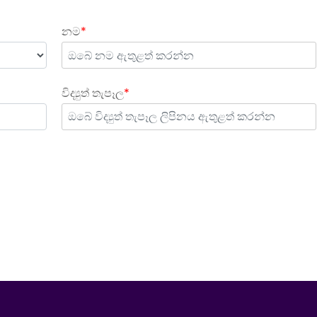
නම
*
විද්‍යුත් තැපෑල
*