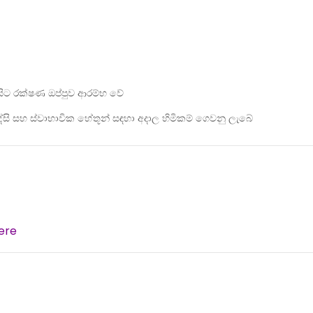
 සිට රක්ෂණ ඔප්පුව ආරම්භ වේ
ි සහ ස්වාභාවික හේතූන් සඳහා අදාල හිමිකම් ගෙවනු ලැබේ
ere